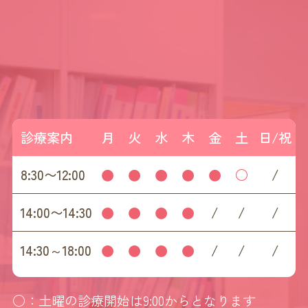
診療案内
月
火
水
木
金
土
日/祝
8:30〜12:00
●
●
●
●
●
○
/
14:00〜14:30
●
●
●
●
/
/
/
14:30～18:00
●
●
●
●
/
/
/
○：土曜の診療開始は9:00からとなります