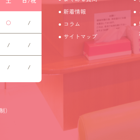
土
日/祝
新着情報
○
/
コラム
サイトマップ
/
/
/
/
約制）