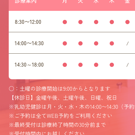
診療案内
月
火
水
木
金
8:30〜12:00
●
●
●
●
●
14:00〜14:30
●
●
●
●
/
14:30～18:00
●
●
●
●
/
○：土曜の診療開始は9:00からとなります
【休診日】金曜午後、土曜午後、日曜、祝日
※乳幼児健診は月・火・水・木の14:00〜14:30（予
※ご予約は全てWEB予約をご利用ください
※最終受付は診療終了時間の30分前まで
※受付時間内にお越しください