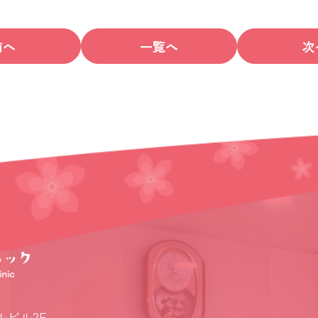
前へ
一覧へ
次
ルビル2F